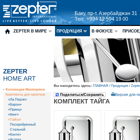
Баку, пр-т. Азербайджан 31
Тел: +994 12 594 19 00
ZEPTER В МИРЕ
ПРОДУКЦИЯ
В ФОКУСЕ
ПРИСОЕ
ZEPTER
HOME ART
Вы находитесь здесь:
ГЛАВНАЯ
/
Продукция
/
Zepte
Коллекция Masterpiece
Комплекты для напитков
Поделиться/Сохранить
Версия для п
«Ла Перле»
КОМПЛЕКТ ТАЙГА
«Барон»
«Принц»
«Кинг»
«Тайга»
Посеребренный
Стальной
«Конте»
«Астра»