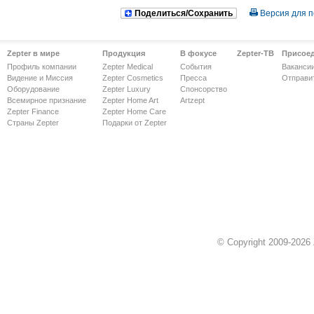
Поделиться/Сохранить
Версия для п
Zepter в мире
Продукция
В фокусе
Zepter-ТВ
Присое
Профиль компании
Zepter Medical
События
Ваканси
Видение и Миссия
Zepter Cosmetics
Пресса
Отправи
Оборудование
Zepter Luxury
Спонсорство
Всемирное признание
Zepter Home Art
Artzept
Zepter Finance
Zepter Home Care
Страны Zepter
Подарки от Zepter
© Copyright 2009-2026 Z