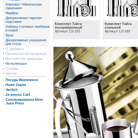
Комплект «Магическая
гармония»
Фарфор
Декоративные тарелки-
подставки
Комплект Тайга
Комплект Тайга
Наборы столовых приборов
посеребренный
стальной
и ножей
Артикул: LS-183
Артикул: LS-180
Вазы
Декоративные украшения
для стола
О здоровье
Преимущества продукции
Достоинства продукции
Мультимедиа
Отзывы
Special
Посуда Masterpiece
Ножи Zepter
VacSy®
Ze-presso Café
Соковыжималка More
Juice Press