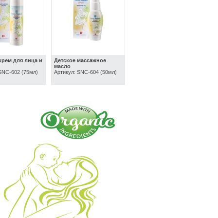
крем для лица и
Детское массажное
масло
SNC-602 (75мл)
Артикул: SNC-604 (50мл)