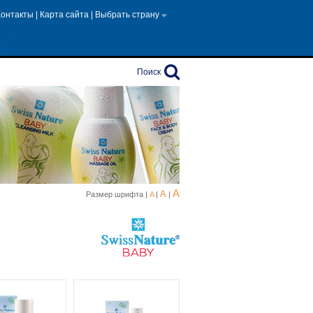
Контакты
|
Карта сайта
|
Выбрать страну
Поиск
A
A
Размер шрифта |
A
|
|