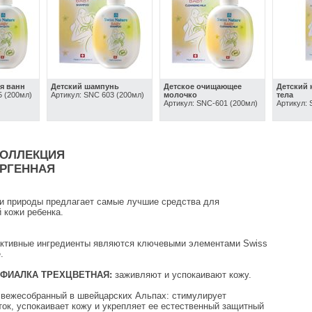
ля ванн
Детский шампунь
Детское очищающее
Детский 
5 (200мл)
Артикул: SNC 603 (200мл)
молочко
тела
Артикул: SNC-601 (200мл)
Артикул: 
КОЛЛЕКЦИЯ
РГЕННАЯ
 и природы предлагает самые лучшие средства для
 кожи ребенка.
активные ингредиенты являются ключевыми элементами Swiss
.
 ФИАЛКА ТРЕХЦВЕТНАЯ:
заживляют и успокаивают кожу.
свежесобранный в швейцарских Альпах: стимулирует
ток, успокаивает кожу и укрепляет ее естественный защитный