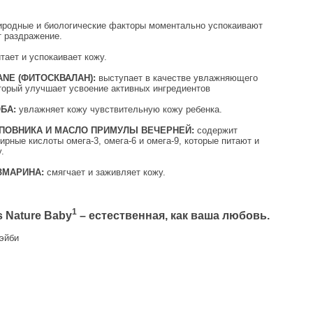
иродные и биологические факторы моментально успокаивают
т раздражение.
тает и успокаивает кожу.
NE (ФИТОСКВАЛАН):
выступает в качестве увлажняющего
торый улучшает усвоение активных ингредиентов
БА:
увлажняет кожу чувствительную кожу ребенка.
ПОВНИКА И МАСЛО ПРИМУЛЫ ВЕЧЕРНЕЙ:
содержит
рные кислоты омега-3, омега-6 и омега-9, которые питают и
.
ЗМАРИНА:
смягчает и заживляет кожу.
1
 Nature Baby
– естественная, как ваша любовь.
эйби