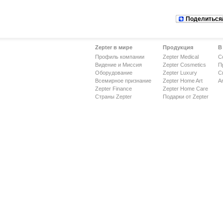
Поделиться
Zepter в мире
Продукция
В
Профиль компании
Zepter Medical
С
Видение и Миссия
Zepter Cosmetics
П
Оборудование
Zepter Luxury
С
Всемирное признание
Zepter Home Art
Ar
Zepter Finance
Zepter Home Care
Страны Zepter
Подарки от Zepter