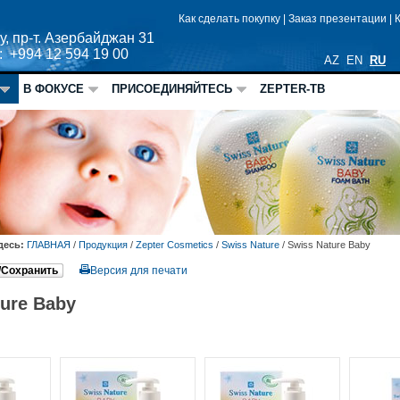
Как сделать покупку
|
Заказ презентации
|
у, пр-т. Азербайджан 31
: +994 12 594 19 00
AZ
EN
RU
В ФОКУСЕ
ПРИСОЕДИНЯЙТЕСЬ
ZEPTER-ТВ
десь:
ГЛАВНАЯ
/
Продукция
/
Zepter Cosmetics
/
Swiss Nature
/
Swiss Nature Baby
/Сохранить
Версия для печати
ture Baby