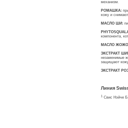
механизм.
РОМАШКА:
пр
кожу и снимаю
МАСЛО ШИ:
пи
PHYTOSQUALA
компонента, ко
МАСЛО ЖОЖО
ЭКСТРАКТ ШИ
незаменимые жи
защищают кожу
ЭКСТРАКТ РО
Линия Swiss
1
Свис Нэйче Б