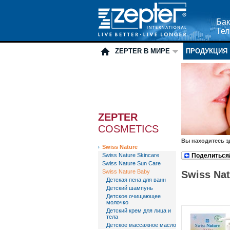
Бак
Тел
ZEPTER В МИРЕ
ПРОДУКЦИЯ
ZEPTER
COSMETICS
Вы находитесь з
Swiss Nature
Swiss Nature Skincare
Поделиться
Swiss Nature Sun Care
Swiss Nature Baby
Swiss Na
Детская пена для ванн
Детский шампунь
Детское очищающее
молочко
Детский крем для лица и
тела
Детское массажное масло