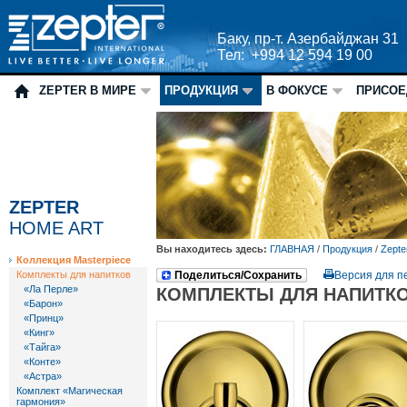
Баку, пр-т. Азербайджан 31
Тел: +994 12 594 19 00
ZEPTER В МИРЕ
ПРОДУКЦИЯ
В ФОКУСЕ
ПРИСОЕ
ZEPTER
HOME ART
Вы находитесь здесь:
ГЛАВНАЯ
/
Продукция
/
Zepte
Коллекция Masterpiece
Комплекты для напитков
Поделиться/Сохранить
Версия для п
«Ла Перле»
КОМПЛЕКТЫ ДЛЯ НАПИТК
«Барон»
«Принц»
«Кинг»
«Тайга»
«Конте»
«Астра»
Комплект «Магическая
гармония»