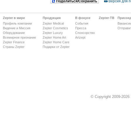
Поделиться/Сохранить
Версия для п
Zepter в мире
Продукция
В фокусе
Zepter-ТВ
Присое
Профиль компании
Zepter Medical
События
Ваканси
Видение и Миссия
Zepter Cosmetics
Пресса
Отправи
Оборудование
Zepter Luxury
Спонсорство
Всемирное признание
Zepter Home Art
Artzept
Zepter Finance
Zepter Home Care
Страны Zepter
Подарки от Zepter
© Copyright 2009-2026 Z