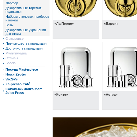
Фарфор
Декоративные тарелки-
подставки
Наборы столовых приборов
и ножей
«Ла Перле»
«Барон»
Вазы
Декоративные украшения
для стола
О здоровье
Преимущества продукции
Достоинства продукции
Мультимедиа
Отзывы
Special
Посуда Masterpiece
Ножи Zepter
VacSy®
Ze-presso Café
Соковыжималка More
Juice Press
«Конте»
«Астра»