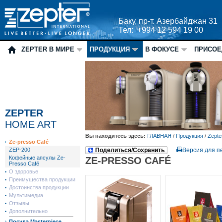
Баку, пр-т. Азербайджан 31
Тел: +994 12 594 19 00
ZEPTER В МИРЕ
ПРОДУКЦИЯ
В ФОКУСЕ
ПРИСОЕ
ZEPTER
HOME ART
Вы находитесь здесь:
ГЛАВНАЯ
/
Продукция
/
Zepte
Ze-presso Café
ZEP-200
Поделиться/Сохранить
Версия для п
Кофейные апсулы Ze-
ZE-PRESSO CAFÉ
Presso Café
О здоровье
Преимущества продукции
Достоинства продукции
Мультимедиа
Отзывы
Дополнительно
Посуда Masterpiece