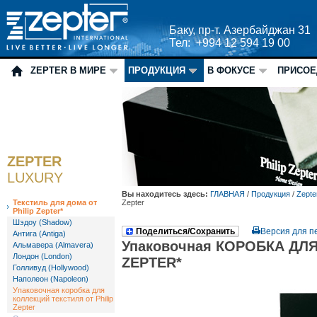
Баку, пр-т. Азербайджан 31
Тел: +994 12 594 19 00
ZEPTER В МИРЕ
ПРОДУКЦИЯ
В ФОКУСЕ
ПРИСОЕ
ZEPTER
LUXURY
Вы находитесь здесь:
ГЛАВНАЯ
/
Продукция
/
Zepte
Текстиль для дома от
Zepter
Philip Zepter*
Шэдоу (Shadow)
Поделиться/Сохранить
Версия для п
Антига (Antiga)
Упаковочная КОРОБКА ДЛЯ
Альмавера (Almavera)
Лондон (London)
ZEPTER*
Голливуд (Hollywood)
Наполеон (Napoleon)
Упаковочная коробка для
коллекций текстиля от Philip
Zepter