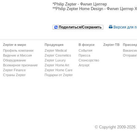
*Philip Zepter - Филип Цептер
**Philip Zepter Home Design - Филип Цептер
Поделиться/Сохранить
Версия для п
Zepter в мире
Продукция
В фокусе
Zepter-ТВ
Присое
Профиль компании
Zepter Medical
События
Ваканси
Видение и Миссия
Zepter Cosmetics
Пресса
Отправи
Оборудование
Zepter Luxury
Спонсорство
Всемирное признание
Zepter Home Art
Artzept
Zepter Finance
Zepter Home Care
Страны Zepter
Подарки от Zepter
© Copyright 2009-2026 Z