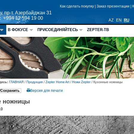
Как сделать покупку
|
Заказ презентации
|
у, пр-т. Азербайджан 31
: +994 12 594 19 00
AZ
EN
RU
В ФОКУСЕ
ПРИСОЕДИНЯЙТЕСЬ
ZEPTER-ТВ
десь:
ГЛАВНАЯ
/
Продукция
/
Zepter Home Art
/
Ножи Zepter
/
Кухонные ножницы
/Сохранить
Версия для печати
е ножницы
10