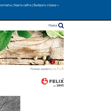
Контакты
|
Карта сайта
|
Выбрать страну
Поиск
A
A
Размер шрифта |
A
|
|