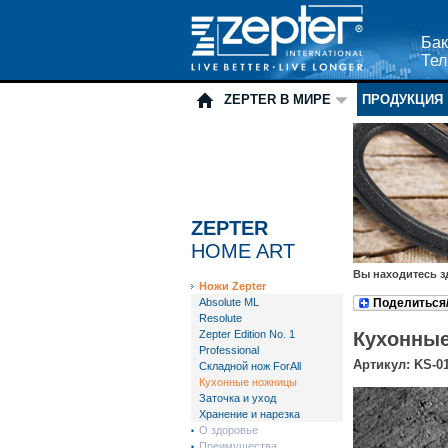
Бак
Тел
ZEPTER В МИРЕ
ПРОДУКЦИЯ
ZEPTER
HOME ART
Вы находитесь з
Ножи Zepter
Absolute ML
Поделиться
Resolute
Zepter Edition No. 1
Кухонны
Professional
Артикул: KS-0
Складной нож ForAll
Кухонные ножницы
Заточка и уход
Хранение и нарезка
О здоровье
Преимущества