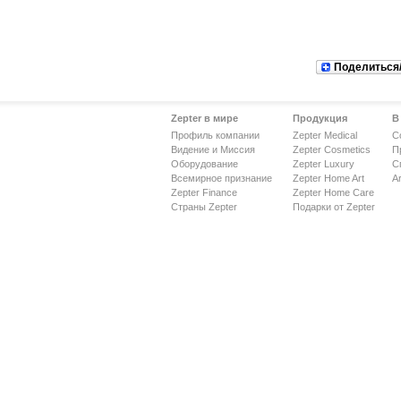
Поделиться
Zepter в мире
Продукция
В
Профиль компании
Zepter Medical
С
Видение и Миссия
Zepter Cosmetics
П
Оборудование
Zepter Luxury
С
Всемирное признание
Zepter Home Art
Ar
Zepter Finance
Zepter Home Care
Страны Zepter
Подарки от Zepter