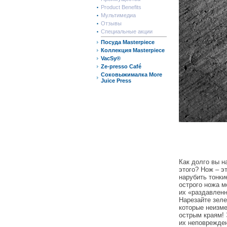
Product Benefits
Мультимедиа
Отзывы
Специальные акции
Посуда Masterpiece
Коллекция Masterpiece
VacSy®
Ze-presso Café
Соковыжималка More
Juice Press
Как долго вы н
этого? Нож – э
нарубить тонки
острого ножа м
их «раздавленн
Нарезайте зел
которые неизме
острым краям! 
их неповрежде