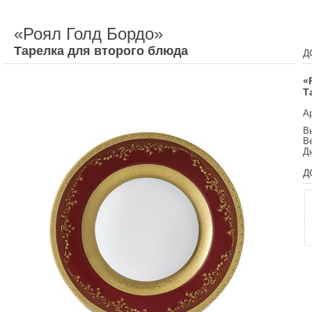
«Роял Голд Бордо»
Тарелка для второго блюда
Д
«
Т
А
Вы
Ве
Д
Д